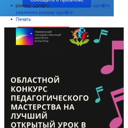
размер шрифта
уменьшить размер шрифта
увеличить размер шрифта
Печать
Тел.: +7
Версия сайта
(34531)
25-58-7
для
слабовидящих