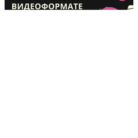
"Мой открытый урок"
Опубликовано в
Конкурсы
Другие материалы в этой категории:
« "Пой, Тюмень,
голосами детей!"
"Славься, Отечество" »
Наверх