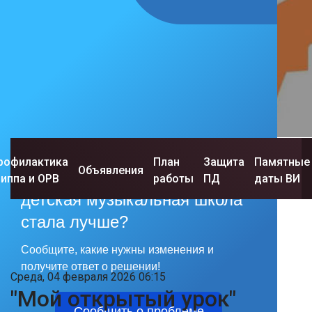
рофилактика
План
Защита
Памятные
Объявления
Хочется, чтобы Ярковская
риппа и ОРВ
работы
ПД
даты ВИ
детская музыкальная школа
стала лучше?
Сообщите, какие нужны изменения и
получите ответ о решении!
Среда, 04 февраля 2026 06:15
"Мой открытый урок"
Сообщить о проблеме